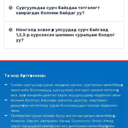
Сургуульдаа сурч байхдаа тэтгэлэгт
хамрагдах боломж байдаг уу?
Монголд эсвэл өөр улсуудад сурч байгаад
1,2,3-р курсээсээ шилжин суралцаж болдог
уу?
Та энд бүртгүүлснээр:
Tухайн сургуульд сурах, амьдрах орчин, сургалтын хөтөлбөрүүд,
ажил хийх боломжууд, сургуулиас олгодог нэмэлт тэтгэлгүүд,
виз, эрүүл мэндийн даатгал зэрэг асуудлуудаар мэдээлэл авна
Хэлний бэлтгэл, баклавр, магистр, доктор, мэргэжил
дээшлүүлэх чиглэлээр сурах боломжуудын талаар мэдээлэл
авна
Төлбөртэй сурах талаар буюу англи хэл дээрх хөтөлбөрүүд,
Америк, Европ, Австрали, Канад, Солонгос, Япон, Хятад
зэрэг орнуудтай хамтарсан хос дипломын хөтөлбөрүүдийн