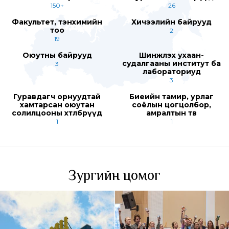
150+
26
Факультет, тэнхимийн
Хичээлийн байрууд
тоо
2
19
Оюутны байрууд
Шинжлэх ухаан-
судалгааны институт ба
3
лабораториуд
3
Гуравдагч орнуудтай
Биеийн тамир, урлаг
хамтарсан оюутан
соёлын цогцолбор,
солилцооны хөтөлбөрүүд
амралтын төв
1
1
Зургийн цомог