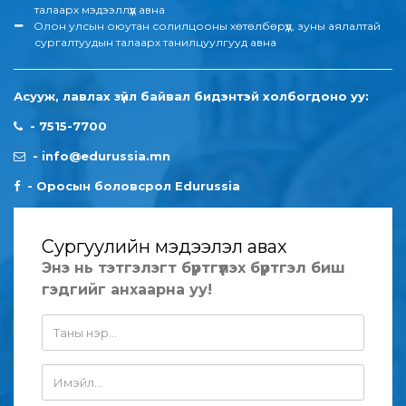
талаарх мэдээллүүд авна
Олон улсын оюутан солилцооны хөтөлбөрүүд, зуны аялалтай
сургалтуудын талаарх танилцуулгууд авна
Асууж, лавлах зүйл байвал бидэнтэй холбогдоно уу:
-
7515-7700
-
info@edurussia.mn
-
Оросын боловсрол Edurussia
Сургуулийн мэдээлэл авах
Энэ нь тэтгэлэгт бүртгүүлэх бүртгэл биш
гэдгийг анхаарна уу!