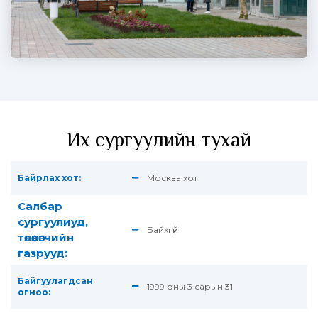
Их сургуулийн тухай
Байрлах хот:
Москва хот
Салбар
сургуулиуд,
Байхгүй
төлөөлөгчийн
газрууд:
Байгуулагдсан
1999 оны 3 сарын 31
огноо: