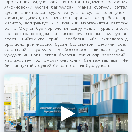
Оросын нийгэм, улс төрийн зүтгэлтэн Владимир Вольфович
Жириновский үүсгэн байгуулсан. Манай сургууль сэтгэл
судлал, эдийн засаг, хууль зүй, улс төр судлал, олон улсын
харилцаа, дизайн, хэл шинжлэл зэрэг чиглэлээр бакалавр,
магистр, аспирантурын 3 түвшний мэргэжилтэн бэлтгэж
байна. Оюутан бүр мэргэжлийн дагуу мэдлэг туршлага олж
авахаас гадна эрдэм шинжилгээ, судалгааны ажил, урлаг,
спорт, нийгэм-улс төрийн салбарын үйл ажиллагаанд
оролцож, өөрийгөө сорих бүрэн боломжтой. Дэлхийн соёл
иргэншлийн сургууль нь боловсрол, шинжлэх ухаан,
хүмүүжлийн цогц нэгдэл болохын хувьд өндөр зэрэглэлийн
мэргэжилтэн, тод томруун хувь хүнийг бэлтгэж гаргадаг. Мөн
бид тав тухтай, аюулгүй, бүтээлч орчныг бүрдүүлсэн.