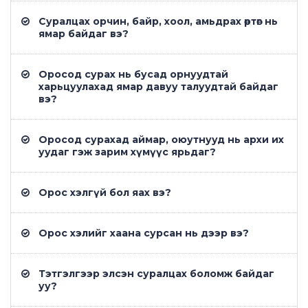
Суралцах орчин, байр, хоол, амьдрах өртөг нь
ямар байдаг вэ?
Оросод сурах нь бусад орнуудтай
харьцуулахад ямар давуу талуудтай байдаг
вэ?
Оросод сурахад аймар, оюутнууд нь архи их
уудаг гэж зарим хүмүүс ярьдаг?
Орос хэлгүй бол яах вэ?
Орос хэлийг хаана сурсан нь дээр вэ?
Тэтгэлгээр элсэн суралцах боломж байдаг
уу?