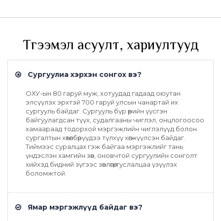
Түгээмэл асуулт, хариултууд
Сургуулиа хэрхэн сонгох вэ?
ОХУ-ын 80 гаруй муж, хотуудад гадаад оюутан
элсүүлэх эрхтэй 700 гаруй улсын чанартай их
сургууль байдаг. Сургууль бүр өөрийн үүсгэн
байгуулагдсан түүх, судалгааны чиглэл, онцлогоосоо
хамаараад тодорхой мэргэжлийн чиглэлүүд болон
сургалтын хөтөлбөрүүдээ түлхүү хөгжүүлсэн байдаг.
Тиймээс суралцах гэж байгаа мэргэжлийг тань
үндэслэн хамгийн зөв, оновчтой сургуулийн сонголт
хийхэд бидний зүгээс зөвлөгөө, туслалцаа үзүүлэх
боломжтой.
Ямар мэргэжлүүд байдаг вэ?