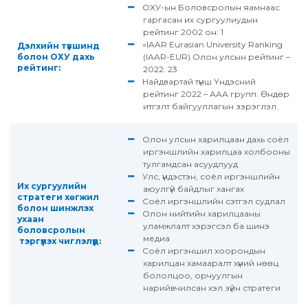
ОХУ-ын Боловсролын яамнаас
гаргасан их сургуулиудын
рейтинг 2002 он: 1
«IAAR Eurasian University Ranking
Дэлхийн түвшинд
болон ОХУ дахь
(IAAR-EUR) Олон улсын рейтинг –
рейтинг:
2022: 23
Найдвартай түнш Үндэсний
рейтинг 2022 – ААА групп. Өндөр
итгэлт байгууллагын зэрэглэл.
Олон улсын харилцаан дахь соёл
иргэншлийн харилцаа холбооны
тулгамдсан асуудлууд
Улс, үндэстэн, соёл иргэншлийн
Их сургуулийн
аюулгүй байдлыг хангах
стратеги хөгжил
Соёл иргэншлийн сэтгэл судлал
болон шинжлэх
Олон нийтийн харилцааны
ухаан
уламжлалт хэрэгсэл ба шинэ
боловсролын
медиа
тэргүүлэх чиглэлүүд:
Соёл иргэншил хоорондын
харилцан хамааралт хүний нөөц
бололцоо, орчуулгын
нарийвчилсан хэл зүйн стратеги