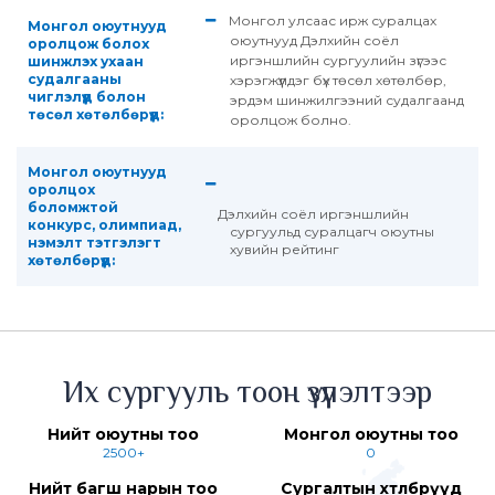
Монгол улсаас ирж суралцах
Монгол оюутнууд
оюутнууд Дэлхийн соёл
оролцож болох
иргэншлийн сургуулийн зүгээс
шинжлэх ухаан
судалгааны
хэрэгжүүлдэг бүх төсөл хөтөлбөр,
чиглэлүүд болон
эрдэм шинжилгээний судалгаанд
төсөл хөтөлбөрүүд:
оролцож болно.
Монгол оюутнууд
оролцох
боломжтой
Дэлхийн соёл иргэншлийн
конкурс, олимпиад,
сургуульд суралцагч оюутны
нэмэлт тэтгэлэгт
хувийн рейтинг
хөтөлбөрүүд:
Их сургууль тоон үзүүлэлтээр
Нийт оюутны тоо
Монгол оюутны тоо
2500+
0
Нийт багш нарын тоо
Сургалтын хөтөлбөрүүд