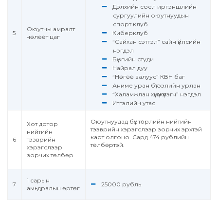
Дэлхийн соёл иргэншлийн
сургуулийн оюутнуудын
спорт клуб
Оюутны амралт
5
Киберклуб
чөлөөт цаг
“Сайхан сэтгэл” сайн үйлсийн
нэгдэл
Бүжгийн студи
Найрал дуу
“Нөгөө залуус” КВН баг
Аниме уран бүтээлийн урлан
“Халамжлан хүмүүжүүлэгч” нэгдэл
Итгэлийн утас
Оюутнуудад бүх төрлийн нийтийн
Хот дотор
тээврийн хэрэгслээр зорчих эрхтэй
нийтийн
карт олгоно. Сард 474 рублийн
6
тээврийн
төлбөртэй.
хэрэгслээр
зорчих төлбөр
1 сарын
7
25000 рубль
амьдралын өртөг