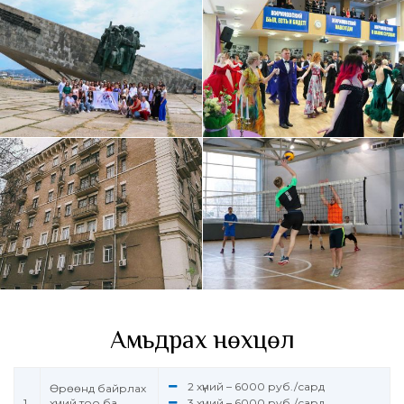
Амьдрах нөхцөл
2 хүний – 6000 руб./сард
Өрөөнд байрлах
1
хүний тоо ба
3 хүний – 6000 руб./сард