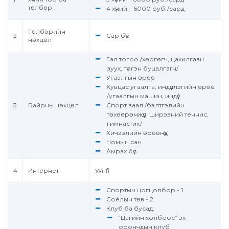
төлбөр
4 хүний – 6000 руб./сард
Төлбөрийн
2
Сар бүр
нөхцөл
Гал тогоо /хөргөгч, цахилгаан
зуух, түргэн буцалгагч/
Угаалгын өрөө
Хувцас угаалга, индүүдлэгийн өрөө
/угаалгын машин, индүү/
3
Байрны нөхцөл
Спорт заал /бэлтгэлийн
төхөөрөмжүүд, ширээний теннис,
гимнастик/
Хичээлийн өрөөнүүд
Номын сан
Амрах бүс
4
Интернет
Wi-fi
Спортын цогцолбор - 1
Соёлын төв - 2
Клуб ба бусад:
“Цагийн холбоос” эх
орончдын клуб